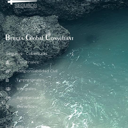
Seguros - Coberturas
Personales
Responsabilidad Civil
Empresariales
Integrales
Agropecuarios
Beneficios
Contacto