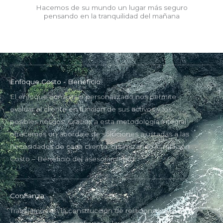
Hacemos de su mundo un lugar más seguro
pensando en la tranquilidad del mañana
Enfoque Costo - Beneficio:
El enfoque consultivo personalizado nos permite
evaluar al cliente en función de sus activos y los
posibles riesgos. Gracias a esta metodología integral
ofrecemos un abordaje de soluciones ajustadas a las
necesidades de cada cliente, optimizando la relación
Costo – Beneficio del asesoramiento.
Confianza:
Trabajamos en la construcción de relaciones que nos
permitan generar confianza a largo plazo.